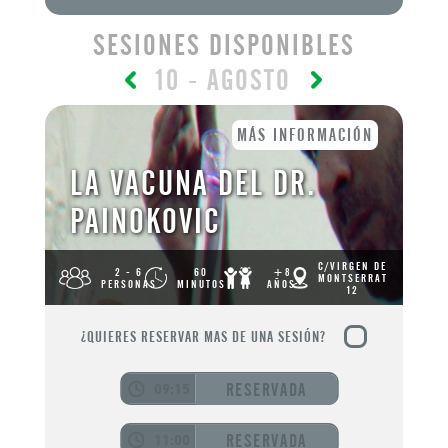
SESIONES DISPONIBLES
10 - AGOSTO
MÁS INFORMACIÓN
LA VACUNA DEL DR.
PAINOKOVIC
C/VIRGEN DE
2 - 6
60
+8
MONTSERRAT
PERSONAS
MINUTOS
AÑOS
12
¿QUIERES RESERVAR MAS DE UNA SESIÓN?
RESERVADA
09:15
RESERVADA
11:00