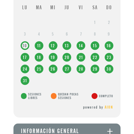
LU
MA
MI
JU
VI
SA
DO
1
2
3
4
5
6
7
8
9
10
11
12
13
14
15
16
17
18
19
20
21
22
23
24
25
26
27
28
29
30
31
SESIONES
QUEDAN POCAS
COMPLETO
LIBRES
SESIONES
powered by
AION
+
INFORMACIÓN GENERAL