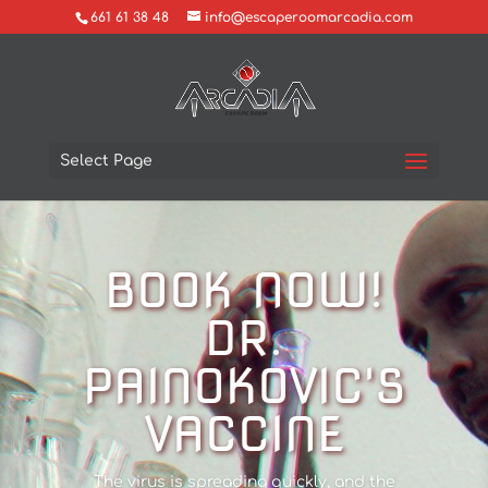
661 61 38 48
info@escaperoomarcadia.com
Select Page
BOOK NOW!
DR.
PAINOKOVIC'S
VACCINE
The virus is spreading quickly, and the