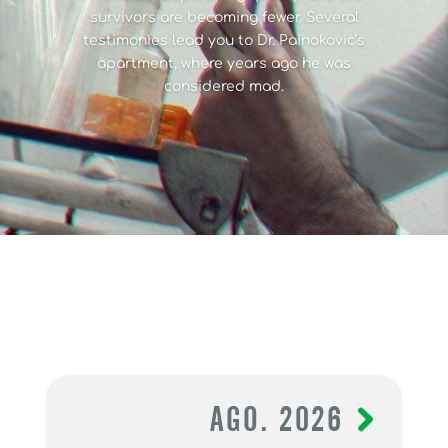
survivors are becoming fewer. Several
testimonies lead you to Dr. Painokovic’s
apartment, where years ago he was
considered mad.
AGO. 2026