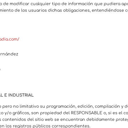
 de modificar cualquier tipo de información que pudiera apar
iento de los usuarios dichas obligaciones, entendiéndose com
adia.com/
Hernández
a
L E INDUSTRIAL
ivo pero no limitativo su programación, edición, compilación 
xto y/o gráficos, son propiedad del RESPONSABLE o, si es el c
os contenidos del sitio web se encuentran debidamente prot
s en los registros públicos correspondientes.