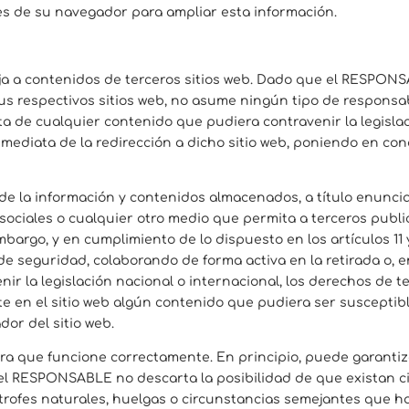
nes de su navegador para ampliar esta información.
irija a contenidos de terceros sitios web. Dado que el RESPO
us respectivos sitios web, no asume ningún tipo de responsa
ta de cualquier contenido que pudiera contravenir la legislaci
nmediata de la redirección a dicho sitio web, poniendo en co
la información y contenidos almacenados, a título enunciativ
sociales o cualquier otro medio que permita a terceros pub
rgo, y en cumplimiento de lo dispuesto en los artículos 11 y
de seguridad, colaborando de forma activa en la retirada o, 
r la legislación nacional o internacional, los derechos de ter
e en el sitio web algún contenido que pudiera ser susceptible
dor del sitio web.
ara que funcione correctamente. En principio, puede garantiz
o, el RESPONSABLE no descarta la posibilidad de que existan 
rofes naturales, huelgas o circunstancias semejantes que ha