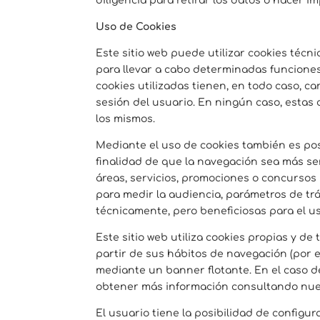
diligencia para retirar los datos o hacer im
Uso de Cookies
Este sitio web puede utilizar cookies técn
para llevar a cabo determinadas funciones
cookies utilizadas tienen, en todo caso, c
sesión del usuario. En ningún caso, estas 
los mismos.
Mediante el uso de cookies también es pos
finalidad de que la navegación sea más sen
áreas, servicios, promociones o concursos 
para medir la audiencia, parámetros de trá
técnicamente, pero beneficiosas para el us
Este sitio web utiliza cookies propias y de
partir de sus hábitos de navegación (por ej
mediante un banner flotante. En el caso 
obtener más información consultando nuest
El usuario tiene la posibilidad de configu