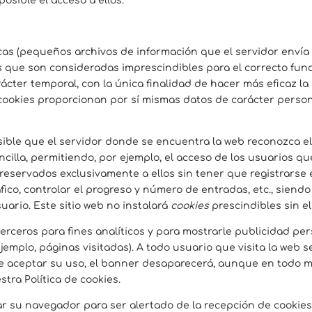
posible el acceso a ellos.
icas (pequeños archivos de información que el servidor envía
 que son consideradas imprescindibles para el correcto funci
arácter temporal, con la única finalidad de hacer más eficaz l
cookies proporcionan por sí mismas datos de carácter persona
ible que el servidor donde se encuentra la web reconozca el 
cilla, permitiendo, por ejemplo, el acceso de los usuarios q
reservados exclusivamente a ellos sin tener que registrarse 
fico, controlar el progreso y número de entradas, etc., siend
uario. Este sitio web no instalará
cookies
prescindibles sin e
 terceros para fines analíticos y para mostrarle publicidad p
emplo, páginas visitadas). A todo usuario que visita la web s
de aceptar su uso, el banner desaparecerá, aunque en todo 
ra Política de cookies.
rar su navegador para ser alertado de la recepción de cookies