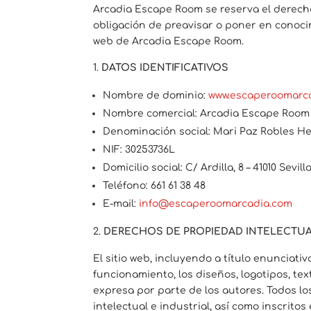
Arcadia Escape Room se reserva el derecho
obligación de preavisar o poner en conocim
web de Arcadia Escape Room.
DATOS IDENTIFICATIVOS
Nombre de dominio:
www.escaperoomarc
Nombre comercial: Arcadia Escape Room
Denominación social: Mari Paz Robles 
NIF: 30253736L
Domicilio social: C/ Ardilla, 8 – 41010 Sevill
Teléfono: 661 61 38 48
E-mail:
info@escaperoomarcadia.com
DERECHOS DE PROPIEDAD INTELECTUA
El sitio web, incluyendo a título enunciat
funcionamiento, los diseños, logotipos, te
expresa por parte de los autores. Todos l
intelectual e industrial, así como inscrito