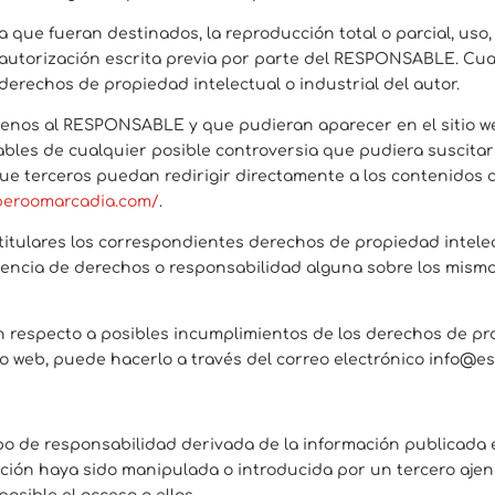
 que fueran destinados, la reproducción total o parcial, uso, 
a autorización escrita previa por parte del RESPONSABLE. Cu
erechos de propiedad intelectual o industrial del autor.
s ajenos al RESPONSABLE y que pudieran aparecer en el sitio 
ables de cualquier posible controversia que pudiera suscitar
terceros puedan redirigir directamente a los contenidos con
peroomarcadia.com/
.
tulares los correspondientes derechos de propiedad intelect
istencia de derechos o responsabilidad alguna sobre los mism
n respecto a posibles incumplimientos de los derechos de pro
tio web, puede hacerlo a través del correo electrónico info@
o de responsabilidad derivada de la información publicada 
ción haya sido manipulada o introducida por un tercero ajeno