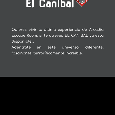
El Caníbal
Quieres vivir la última experiencia de Arcadia
Escape Room, si te atreves EL CANIBAL ya está
disponible…
Adéntrate en este universo, diferente,
fascinante, terroríficamente increíble…