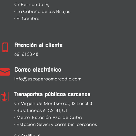
C/ Fernando IV,
· La Cabaña de las Brujas
· El Canibal
Atención al cliente

661 61 38 48
Correo electrónico

info@escaperoomarcadia.com
Transportes públicos cercanos

C/ Virgen de Montserrat, 12 Local 3
· Bus: Líneas 6, C2, 41, C1
· Metro: Estación Pza. de Cuba
· Estación Sevici y carril bici cercanos
C/ Ardilla, 8