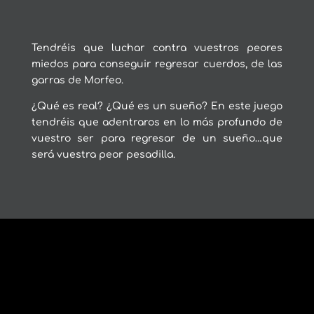
Tendréis que luchar contra vuestros peores
miedos para conseguir regresar cuerdos, de las
garras de Morfeo.
¿Qué es real? ¿Qué es un sueño? En este juego
tendréis que adentraros en lo más profundo de
vuestro ser para regresar de un sueño…que
será vuestra peor pesadilla.