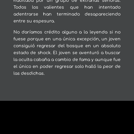
habitada por un grupo de extrañas señoras.
Todos los valientes que han intentado
adentrarse han terminado desapareciendo
entre su espesura.
No daríamos crédito alguno a la leyenda si no
fuese porque en una única excepción, un joven
consiguió regresar del bosque en un absoluto
estado de shock. El joven se aventuró a buscar
la oculta cabaña a cambio de fama y aunque fue
el único en poder regresar solo halló la peor de
las desdichas.