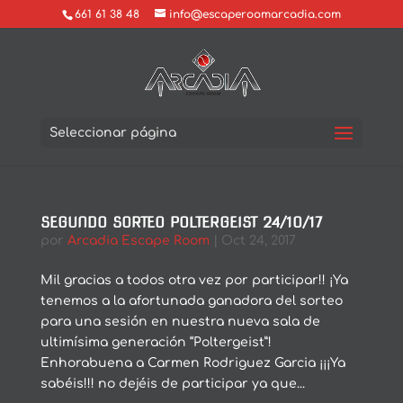
661 61 38 48
info@escaperoomarcadia.com
Seleccionar página
SEGUNDO SORTEO POLTERGEIST 24/10/17
por
Arcadia Escape Room
|
Oct 24, 2017
Mil gracias a todos otra vez por participar!! ¡Ya
tenemos a la afortunada ganadora del sorteo
para una sesión en nuestra nueva sala de
ultimísima generación “Poltergeist”!
Enhorabuena a Carmen Rodriguez Garcia ¡¡¡Ya
sabéis!!! no dejéis de participar ya que...