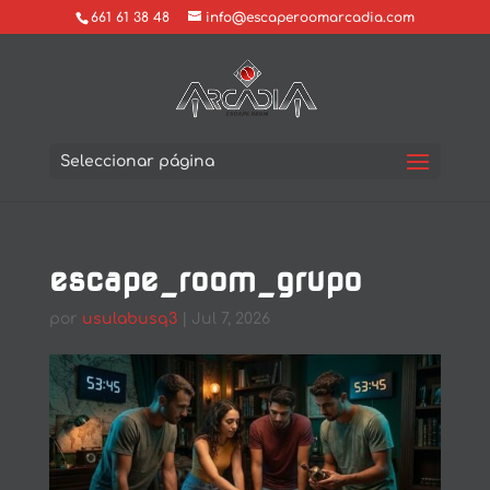
661 61 38 48
info@escaperoomarcadia.com
Seleccionar página
escape_room_grupo
por
usulabusq3
|
Jul 7, 2026