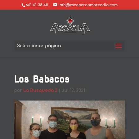
661 61 38 48
info@escaperoomarcadia.com
Seleccionar página
Los Babacos
por
La Busqueda 2
|
Jul 12, 2021