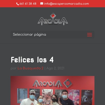
661 61 38 48
info@escaperoomarcadia.com
Seleccionar página
Felices los 4
por
La Busqueda 2
|
Ago 2, 2021