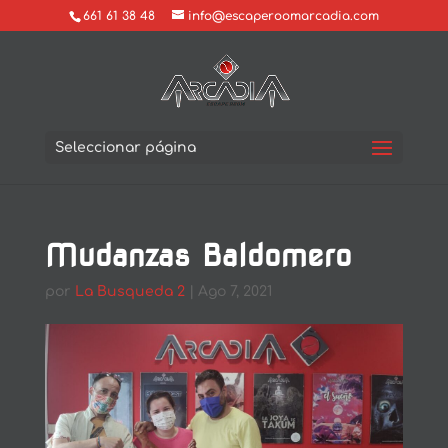
661 61 38 48
info@escaperoomarcadia.com
Seleccionar página
Mudanzas Baldomero
por
La Busqueda 2
|
Ago 7, 2021