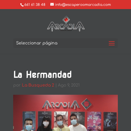
661 61 38 48
info@escaperoomarcadia.com
Seleccionar página
La Hermandad
por
La Busqueda 2
|
Ago 9, 2021