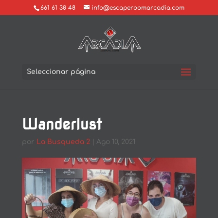
661 61 38 48
info@escaperoomarcadia.com
Seleccionar página
Wanderlust
por
La Busqueda 2
|
Ago 10, 2021