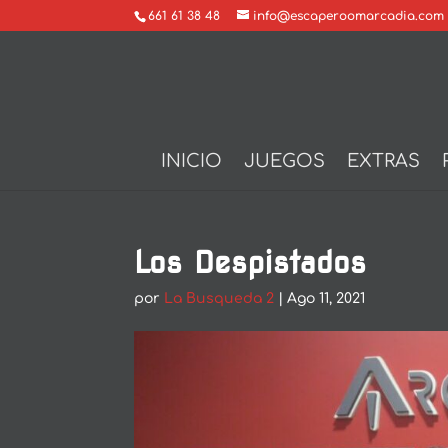
661 61 38 48
info@escaperoomarcadia.com
INICIO
JUEGOS
EXTRAS
Los Despistados
por
La Busqueda 2
|
Ago 11, 2021