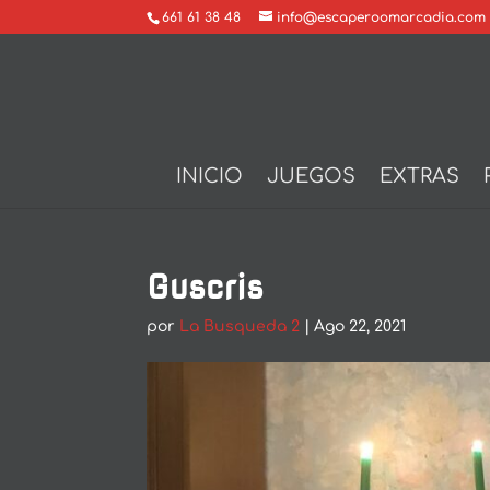
661 61 38 48
info@escaperoomarcadia.com
INICIO
JUEGOS
EXTRAS
Guscris
por
La Busqueda 2
|
Ago 22, 2021