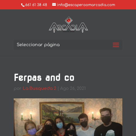
661 61 38 48
info@escaperoomarcadia.com
Seleccionar página
Ferpas and co
por
La Busqueda 2
|
Ago 26, 2021