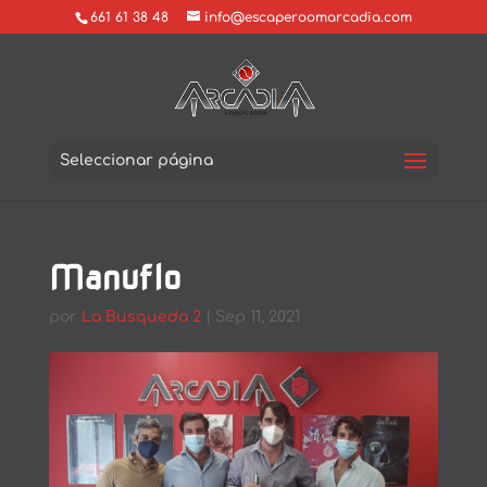
661 61 38 48
info@escaperoomarcadia.com
Seleccionar página
Manuflo
por
La Busqueda 2
|
Sep 11, 2021