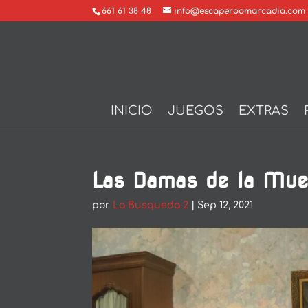
661 61 38 48
info@escaperoomarcadia.com
INICIO
JUEGOS
EXTRAS
Las Damas de la Mue
por
La Busqueda 2
|
Sep 12, 2021