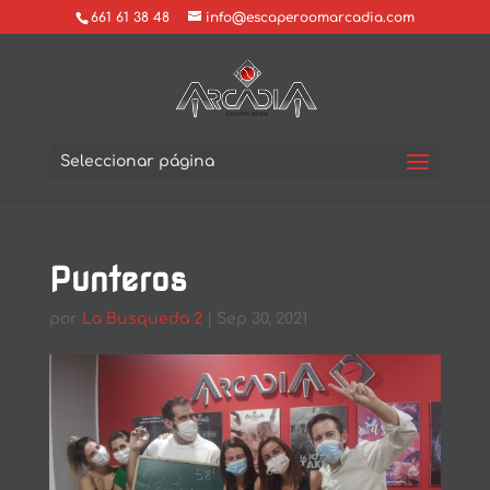
661 61 38 48
info@escaperoomarcadia.com
Seleccionar página
Punteros
por
La Busqueda 2
|
Sep 30, 2021