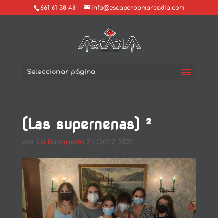
661 61 38 48
info@escaperoomarcadia.com
Seleccionar página
(Las supernenas) ²
por
La Busqueda 2
|
Oct 2, 2021