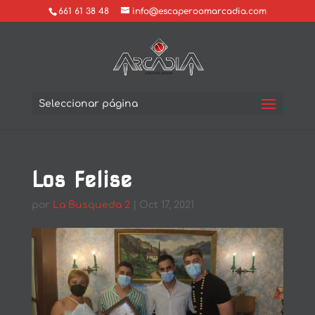
661 61 38 48
info@escaperoomarcadia.com
Seleccionar página
Los Felise
por
La Busqueda 2
|
Oct 17, 2021