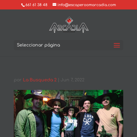
661 61 38 48
info@escaperoomarcadia.com
Seleccionar página
por
La Busqueda 2
|
Jun 7, 2022