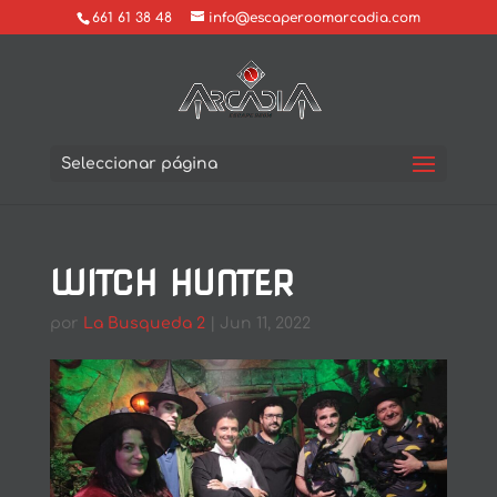
661 61 38 48
info@escaperoomarcadia.com
Seleccionar página
WITCH HUNTER
por
La Busqueda 2
|
Jun 11, 2022