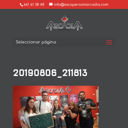
661 61 38 48
info@escaperoomarcadia.com
Seleccionar página
20190806_211813