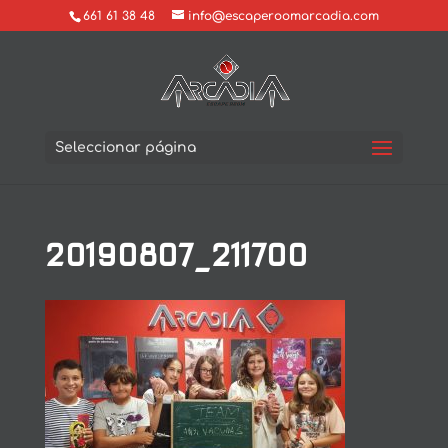
661 61 38 48
info@escaperoomarcadia.com
Seleccionar página
20190807_211700