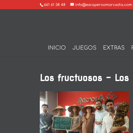
661 61 38 48
info@escaperoomarcadia.com
INICIO
JUEGOS
EXTRAS
Los fructuosos – Los