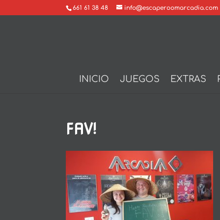
661 61 38 48
info@escaperoomarcadia.com
INICIO
JUEGOS
EXTRAS
FAV!