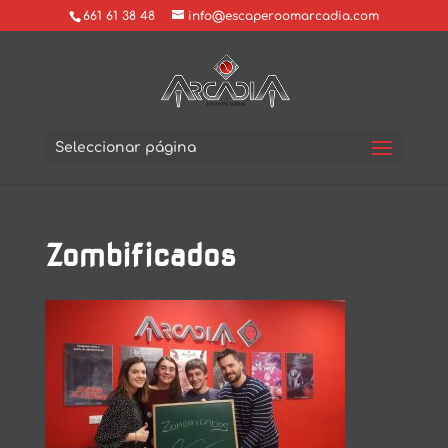
661 61 38 48
info@escaperoomarcadia.com
Seleccionar página
Zombificados