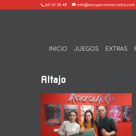
661 61 38 48
info@escaperoomarcadia.com
INICIO
JUEGOS
EXTRAS
Altajo