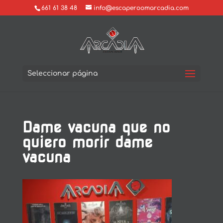
661 61 38 48
info@escaperoomarcadia.com
Seleccionar página
Dame vacuna que no
quiero morir dame
vacuna