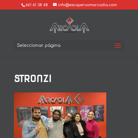
661 61 38 48
info@escaperoomarcadia.com
Seleccionar página
STRONZI