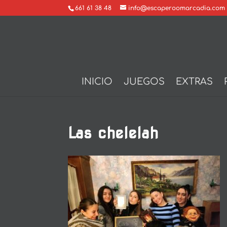
661 61 38 48
info@escaperoomarcadia.com
INICIO
JUEGOS
EXTRAS
Las chelelah