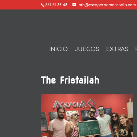
661 61 38 48
info@escaperoomarcadia.com
INICIO
JUEGOS
EXTRAS
The Fristailah