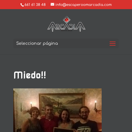
661 61 38 48
info@escaperoomarcadia.com
Seleccionar página
Miedo!!