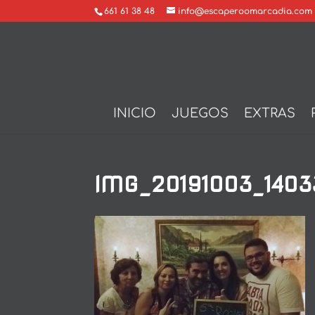
661 61 38 48
info@escaperoomarcadia.com
INICIO
JUEGOS
EXTRAS
IMG_20191003_1403