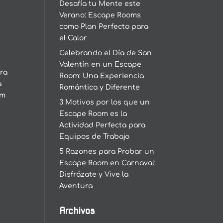
Desafía tu Mente este
Verano: Escape Rooms
como Plan Perfecto para
el Calor
Celebrando el Día de San
Valentín en un Escape
era
Room: Una Experiencia
a
Romántica y Diferente
om
3 Motivos por los que un
Escape Room es la
Actividad Perfecta para
Equipos de Trabajo
5 Razones para Probar un
Escape Room en Carnaval:
Disfrázate y Vive la
Aventura
Archivos