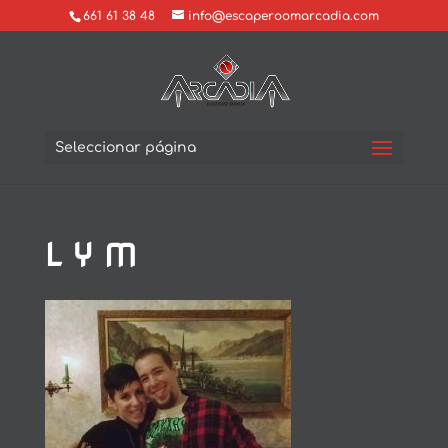
661 61 38 48
info@escaperoomarcadia.com
Seleccionar página
L Y M