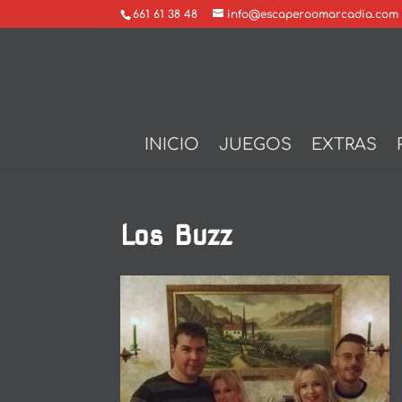
661 61 38 48
info@escaperoomarcadia.com
INICIO
JUEGOS
EXTRAS
Los Buzz