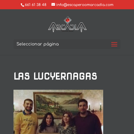
661 61 38 48
info@escaperoomarcadia.com
Seleccionar página
LAS LUCYERNAGAS