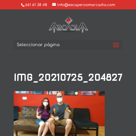
661 61 38 48
info@escaperoomarcadia.com
Seleccionar página
IMG_20210725_204827