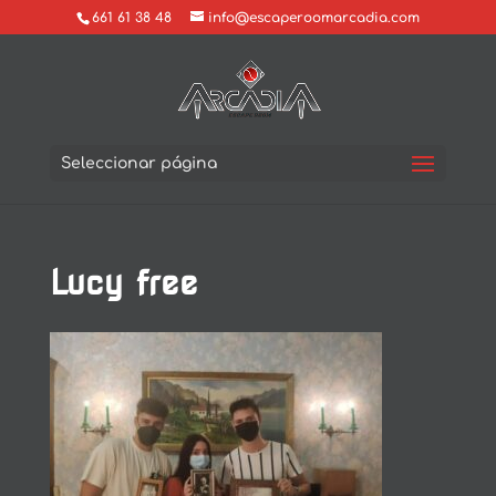
661 61 38 48
info@escaperoomarcadia.com
Seleccionar página
Lucy free