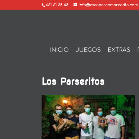
661 61 38 48
info@escaperoomarcadia.com
INICIO
JUEGOS
EXTRAS
Los Parseritos