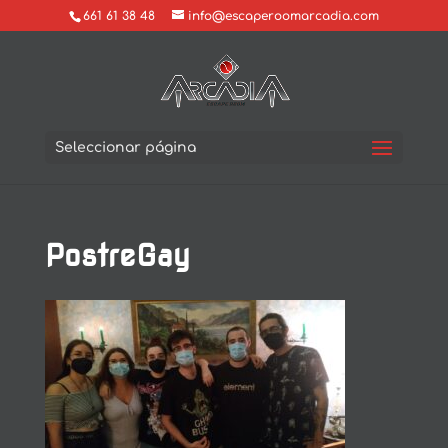
661 61 38 48
info@escaperoomarcadia.com
Seleccionar página
PostreGay