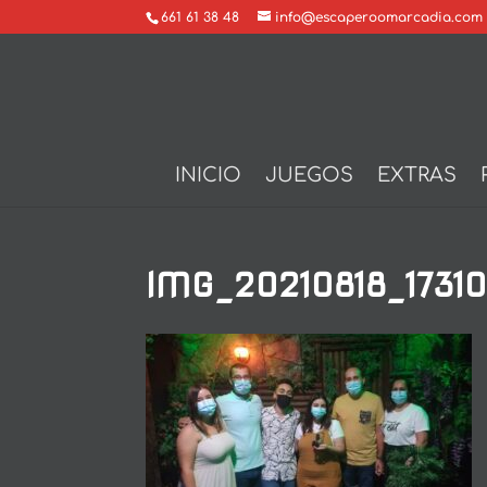
661 61 38 48
info@escaperoomarcadia.com
INICIO
JUEGOS
EXTRAS
IMG_20210818_1731