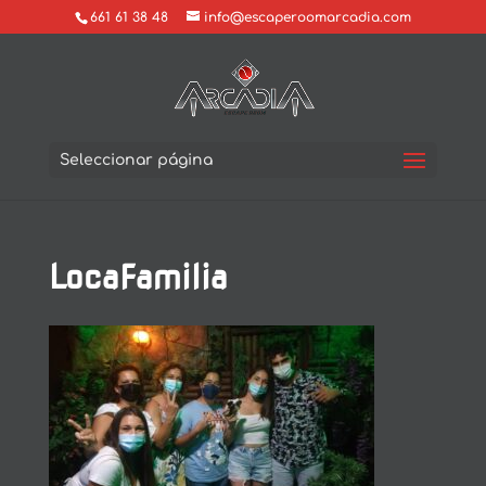
661 61 38 48
info@escaperoomarcadia.com
Seleccionar página
LocaFamilia