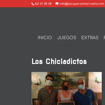
661 61 38 48
info@escaperoomarcadia.com
INICIO
JUEGOS
EXTRAS
Los Chicladictos