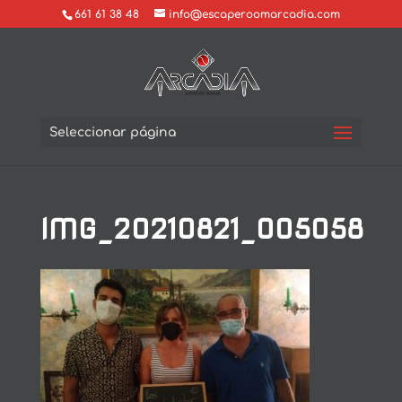
661 61 38 48
info@escaperoomarcadia.com
Seleccionar página
IMG_20210821_005058