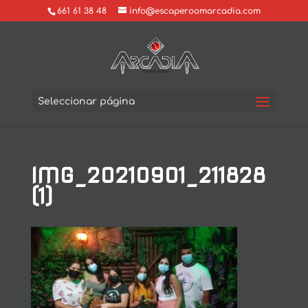
661 61 38 48
info@escaperoomarcadia.com
Seleccionar página
IMG_20210901_211828
(1)