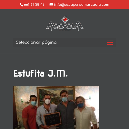
661 61 38 48
info@escaperoomarcadia.com
Seleccionar página
Estufita J.M.