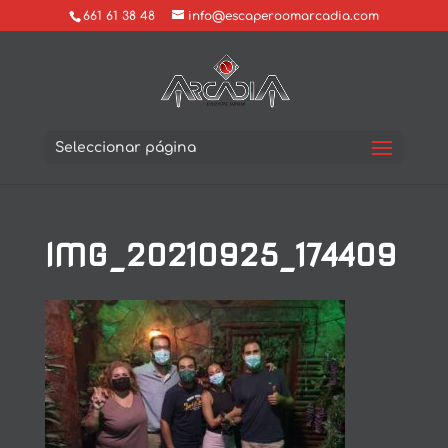
661 61 38 48
info@escaperoomarcadia.com
Seleccionar página
IMG_20210925_174409