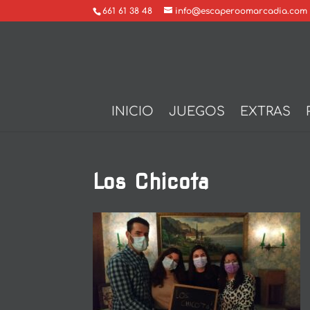
661 61 38 48
info@escaperoomarcadia.com
INICIO
JUEGOS
EXTRAS
Los Chicota