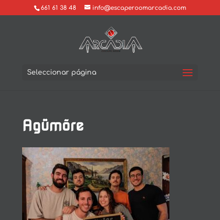
661 61 38 48
info@escaperoomarcadia.com
Seleccionar página
Agümõre