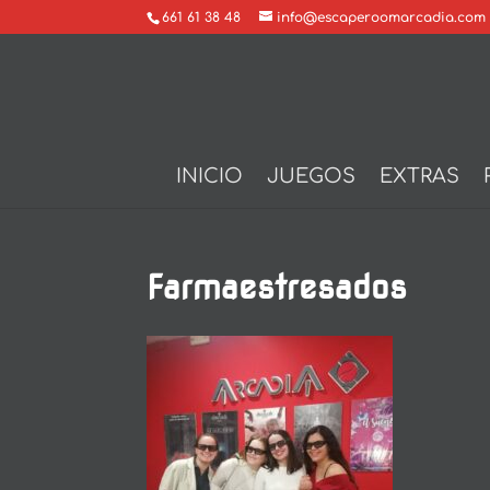
661 61 38 48
info@escaperoomarcadia.com
INICIO
JUEGOS
EXTRAS
Farmaestresados